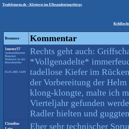
Teufelsturm.de - Klettern im Elbsandsteingebirge
Kehlloch
Kommentar
Benutzer
Rechts geht auch: Griffscha
1meter57
Authentifizierter
Benutzer
*Vollgenadelte* immerfeuc
Wohnort: in der
Besucherritze
tadellose Kiefer im Rücke
05.01.2005 14:09
der Vorbereitung der Helm
klong-klongte, malte ich m
Vierteljahr gefunden werde,
Radler hielten und guggten
Claudius
Eher sehr technischer Spru
Lein