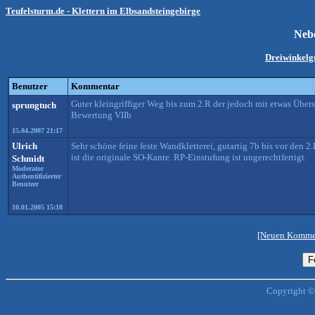
Teufelsturm.de - Klettern im Elbsandsteingebirge
Neb
Dreiwinkel
Benutzer
Kommentar
Guter kleingriffiger Weg bis zum 2.R der jedoch mit etwas Übers
sprungtuch
Bewertung VIIb
15.04.2007 21:17
Ulrich
Sehr schöne feine feste Wandkletterei, gutartig 7b bis vor den 
ist die originale SO-Kante. RP-Einstufung ist ungerechtfertigt.
Schmidt
Moderator
Authentifizierter
Benutzer
10.01.2005 15:18
[Neuen Kommen
Copyright ©