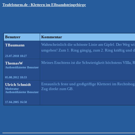
Teufelsturm.de - Klettern im Elbsandsteingebirge
Benutzer
Kommentar
Wahrscheinlich die schönste Linie am Gipfel. Der Weg wir
TBaumann
umgehen! Zum 1. Ring gängig, zum 2. Ring kräftig und 
23.07.2018 18:27
Meines Erachtens ist die Schwierigkeit höchstens VIIIa, R
ThomasW
Authentifizierter Benutzer
05.08.2012 18:33
Erstaunlich feste und großgriffige Kletterei im Rechtsbog
Ulrich Schmidt
Zug direkt zum GB.
Moderator
Authentifizierter Benutzer
17.04.2005 16:58