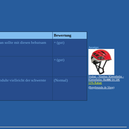
Bewertung
an sollte mit diesen behutsam
+ (gut)
Anzeige:
+ (gut)
Stubai - Nimbus Kletterhelm -
nduhr vielleicht der schwerste
(Normal)
Kletterhelm
75.98€
64.58€
15% Rabatt
(Bergfreunde.de Shop)