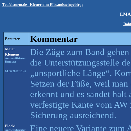
Teufelsturm.de - Klettern im Elbsandsteingebirge
LMA-
Dokt
Kommentar
Benutzer
Maier
Die Züge zum Band gehen b
Klemens
Authentifizierter
die Unterstützungsstelle def
Benutzer
„unsportliche Länge“. Kom
04.06.2017 13:46
Setzen der Füße, weil man d
erkennt und es sandet halt 
verfestigte Kante vom AW 
Sicherung ausreichend.
Eine neuere Variante zum
Flocki
Authentifizierter