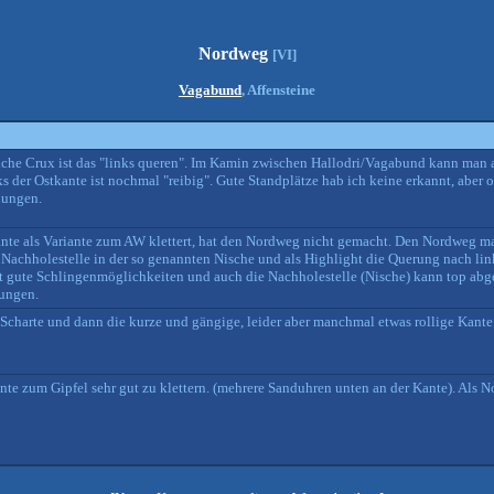
Nordweg
[VI]
Vagabund
, Affensteine
liche Crux ist das "links queren". Im Kamin zwischen Hallodri/Vagabund kann man
nks der Ostkante ist nochmal "reibig". Gute Standplätze hab ich keine erkannt, aber
hungen.
ante als Variante zum AW klettert, hat den Nordweg nicht gemacht. Den Nordweg ma
e Nachholestelle in der so genannten Nische und als Highlight die Querung nach lin
tet gute Schlingenmöglichkeiten und auch die Nachholestelle (Nische) kann top abg
hungen.
 Scharte und dann die kurze und gängige, leider aber manchmal etwas rollige Kant
ante zum Gipfel sehr gut zu klettern. (mehrere Sanduhren unten an der Kante). Als 