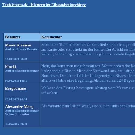
Teufelsturm.de - Klettern im Elbsandsteingebirge
Benutzer
Kommentar
Schon der "Kamin" tendiert zu Schulteriß und die eigent
Maier Klemens
zur Kante oder erst direkt an der Kante. Der Abschluss li
Authentifizierter Benutzer
Seilzug. Sicherung ausreichend. Es gibt noch viele Bege
14.08.2023 08:28
Nein, das kann man nicht bestätigen. Wer nur oben die K
Flocki
linksgeneigte Riss in Mitte der Nordwand aus, die luftig
Authentifizierter Benutzer
Nordrisses. Der obere Teil des linksgeneigten Risses bie
aller zwei Jahre eine Begehung. Aktuell zurzeit 24 Bege
09.09.2015 18:41
Ich kann den Eintrag bestätigen. Abstieg vom Massiv zur
Bergbanane
schweben.
26.05.2015 14:04
Als Variante zum "Alten Weg", also gleich links der Ostk
Alexander Marg
Authentifizierter Benutzer
Wohnort: Dresden
30.05.2005 09:50