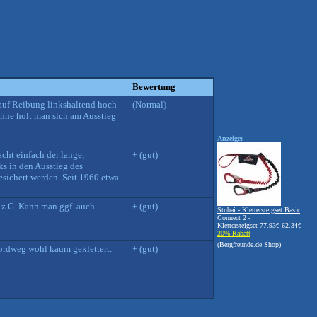
Bewertung
 auf Reibung linkshaltend hoch
(Normal)
 ohne holt man sich am Ausstieg
Anzeige:
cht einfach der lange,
+ (gut)
ks in den Ausstieg des
esichert werden. Seit 1960 etwa
e z.G. Kann man ggf. auch
+ (gut)
Stubai - Klettersteigset Basic
Connect 2 -
Klettersteigset
77.93€
62.34€
20% Rabatt
(Bergfreunde.de Shop)
Nordweg wohl kaum geklettert.
+ (gut)