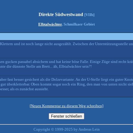
Direkte Südwestwand
[VIIb]
Elbtalwächter
, Schmilkaer Gebiet
per Klettern und ist noch lange nicht ausgezählt. Zwischen der Unterstützungsstell
en gucken passabel absichern und hat keine böse Falle. Einige Züge sind recht kräf
 die dünnste Stelle am Brett... äh, Elbtalwächter sein?!
 aber fast besser gesichert als die Dolzevariante. An der U-Stelle liegt ein guter Kn
gut überkletterbar. Oben kommt sogar noch ein Ring, den man von unten nicht sieht
esser, als es zunächst aussieht.
[Neuen Kommentar zu diesem Weg schreiben]
Copyright © 1999-2025 by Andreas Lein