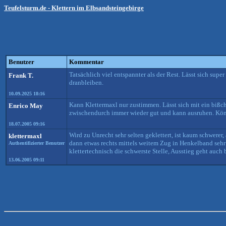
Teufelsturm.de - Klettern im Elbsandsteingebirge
Benutzer
Kommentar
Tatsächlich viel entspannter als der Rest. Lässt sich su
Frank T.
dranbleiben.
10.09.2025 18:16
Kann Klettermaxl nur zustimmen. Lässt sich mit ein bißch
Enrico May
zwischendurch immer wieder gut und kann ausruhen. Könnte
18.07.2005 09:16
Wird zu Unrecht sehr selten geklettert, ist kaum schwerer,
klettermaxl
dann etwas rechts mittels weitem Zug in Henkelband sehr 
Authentifizierter Benutzer
klettertechnisch die schwerste Stelle, Ausstieg geht auch b
13.06.2005 09:11