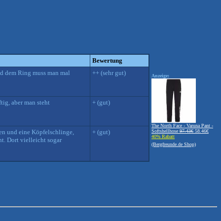
Bewertung
e und dem Ring muss man mal
++ (sehr gut)
Anzeige:
tig, aber man steht
+ (gut)
The North Face - Varuna Pant -
oten und eine Köpfelschlinge,
+ (gut)
Softshellhose
97.43€
58.46€
40% Rabatt
. Dort vielleicht sogar
(Bergfreunde.de Shop)