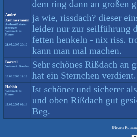
dem ring dann an großen gr
André
ja wie, rissdach? dieser ein
Zimmermann
Authentifizierter
leider nur zur seilführung d
Benutzer
Wohnort: zu
Hause
fetten henkeln - nix riss. 
21.05.2007 20:10
kann man mal machen.
Sehr schönes Rißdach an g
Borstel
Wohnort: Dresden
hat ein Sternchen verdient.
13.08.2006 12:19
Ist schöner und sicherer a
Hobbit
Wohnort: zu
Hause
und oben Rißdach gut gesi
13.06.2005 09:14
Beg.
[Neuen Kommen