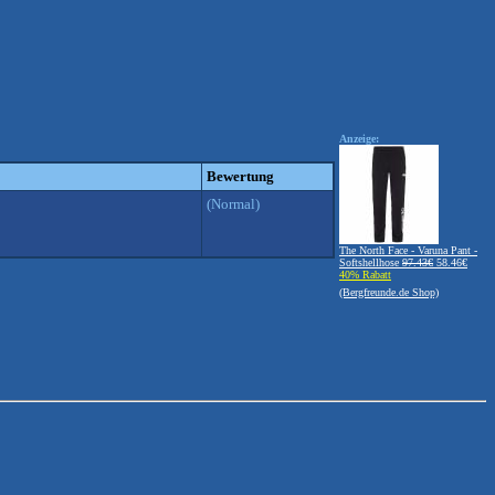
Anzeige:
Bewertung
(Normal)
The North Face - Varuna Pant -
Softshellhose
97.43€
58.46€
40% Rabatt
(Bergfreunde.de Shop)