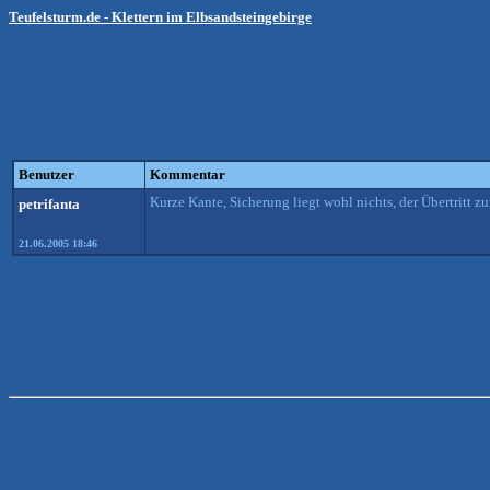
Teufelsturm.de - Klettern im Elbsandsteingebirge
Benutzer
Kommentar
Kurze Kante, Sicherung liegt wohl nichts, der Übertritt z
petrifanta
21.06.2005 18:46