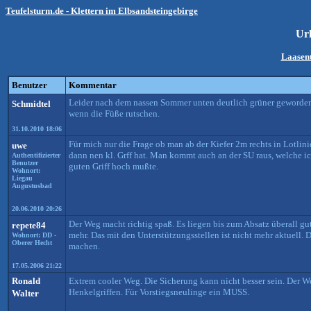
Teufelsturm.de - Klettern im Elbsandsteingebirge
Ur
Laasen
Benutzer
Kommentar
Leider nach dem nassen Sommer unten deutlich grüner geworden. 
Schmidtel
wenn die Füße rutschen.
31.10.2010 18:06
Für mich nur die Frage ob man ab der Kiefer 2m rechts in Lotlin
uwe
dann nen kl. Grff hat. Man kommt auch an der SU raus, welche ich
Authentifizierter
Benutzer
guten Griff hoch mußte.
Wohnort:
Liegau
Augustusbad
20.06.2010 20:26
Der Weg macht richtig spaß. Es liegen bis zum Absatz überall gu
repete84
mehr. Das mit den Unterstützungsstellen ist nicht mehr aktuell. D
Wohnort: DD -
Oberer Hecht
machen.
17.05.2006 21:22
Ronald
Extrem cooler Weg. Die Sicherung kann nicht besser sein. Der W
Henkelgriffen. Für Vorstiegsneulinge ein MUSS.
Walter