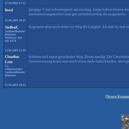
27.04.2004 17:13
gängige V mit schwierigkeit am einstieg. lange haben bessere kar
liessl
unterstuetzungsstellen sind gut ueberkletterbar, da ausgetreten.
21.06.2001 10:23
Insgesamt aber auch mehr ein Weg für Längere. Ich hab da mal 
SteffenC
Authentifizierter
Benutzer
Wohnort: Auf
der B170
12.02.2001 21:18
Claudius
Schöner und super gesicherter Weg. Etwas sandig. Die Unterstützu
Unterstuetzung kann man auch etwas mehr links kneifen, aber ge
Lein
Co-
Administrator
Authentifizierter
Benutzer
12.02.2001 18:14
[Neuen Kommen