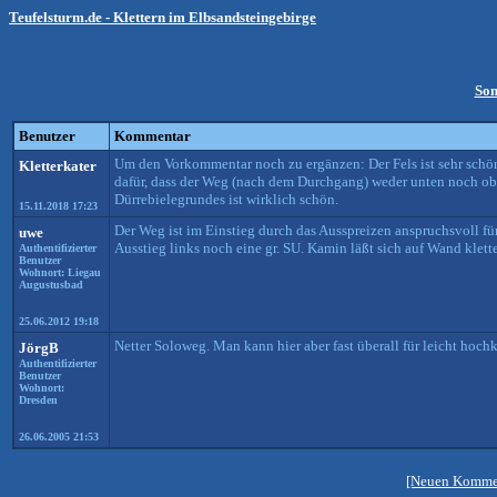
Teufelsturm.de - Klettern im Elbsandsteingebirge
Som
Benutzer
Kommentar
Um den Vorkommentar noch zu ergänzen: Der Fels ist sehr schön
Kletterkater
dafür, dass der Weg (nach dem Durchgang) weder unten noch obe
Dürrebielegrundes ist wirklich schön.
15.11.2018 17:23
Der Weg ist im Einstieg durch das Ausspreizen anspruchsvoll für
uwe
Ausstieg links noch eine gr. SU. Kamin läßt sich auf Wand klette
Authentifizierter
Benutzer
Wohnort: Liegau
Augustusbad
25.06.2012 19:18
Netter Soloweg. Man kann hier aber fast überall für leicht hochk
JörgB
Authentifizierter
Benutzer
Wohnort:
Dresden
26.06.2005 21:53
[Neuen Kommen