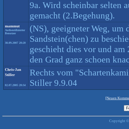
9a. Wird scheinbar selten 
gemacht (2.Begehung).
(NS), geeigneter Weg, um d
mammut
Authentifizierter
Benutzer
Sandstein(chen) zu beschie
30.09.2007 20:20
geschieht dies vor und am 
den Grad ganz schoen kna
Chris-Jan
Rechts vom "Schartenkami
Stiller
Stiller 9.9.04
02.07.2005 20:34
[Neuen Kommen
Copyright ©