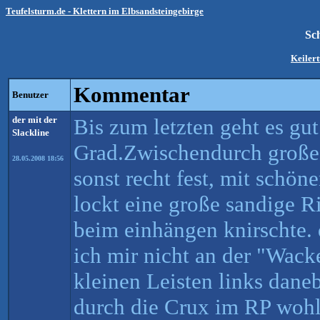
Teufelsturm.de - Klettern im Elbsandsteingebirge
Sc
Keiler
Kommentar
Benutzer
der mit der
Bis zum letzten geht es gut
Slackline
Grad.Zwischendurch große 
28.05.2008 18:56
sonst recht fest, mit schö
lockt eine große sandige R
beim einhängen knirschte. 
ich mir nicht an der "Wack
kleinen Leisten links daneb
durch die Crux im RP wohl