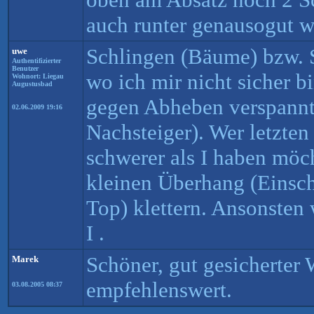
auch runter genausogut w
Schlingen (Bäume) bzw. S
uwe
Authentifizierter
Benutzer
wo ich mir nicht sicher b
Wohnort: Liegau
Augustusbad
gegen Abheben verspannt
02.06.2009 19:16
Nachsteiger). Wer letzte
schwerer als I haben möc
kleinen Überhang (Einschn
Top) klettern. Ansonsten 
I .
Schöner, gut gesicherter
Marek
empfehlenswert.
03.08.2005 08:37