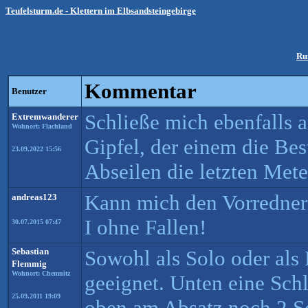
Teufelsturm.de - Klettern im Elbsandsteingebirge
Ru
Kommentar
Benutzer
Schließe mich ebenfalls a
Extremwanderer
Wohnort: Flachland
Gipfel, der einem die Bes
23.09.2022 15:56
Abseilen die letzten Met
Kann mich den Vorrednern
andreas123
I ohne Fallen!
30.07.2015 07:47
Sebastian
Sowohl als Solo oder als 
Flemmig
Wohnort: Chemnitz
geeignet. Unten eine Sc
25.09.2011 19:09
oben am Absatz noch 2 S