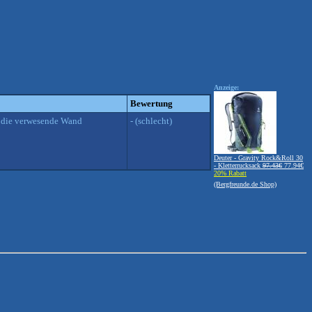
Anzeige:
Bewertung
in die verwesende Wand
- (schlecht)
Deuter - Gravity Rock&Roll 30
- Kletterrucksack
97.43€
77.94€
20% Rabatt
(Bergfreunde.de Shop)