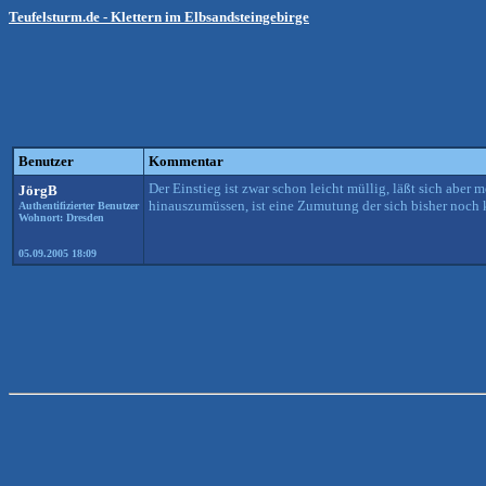
Teufelsturm.de - Klettern im Elbsandsteingebirge
Benutzer
Kommentar
Der Einstieg ist zwar schon leicht müllig, läßt sich abe
JörgB
hinauszumüssen, ist eine Zumutung der sich bisher noch k
Authentifizierter Benutzer
Wohnort: Dresden
05.09.2005 18:09