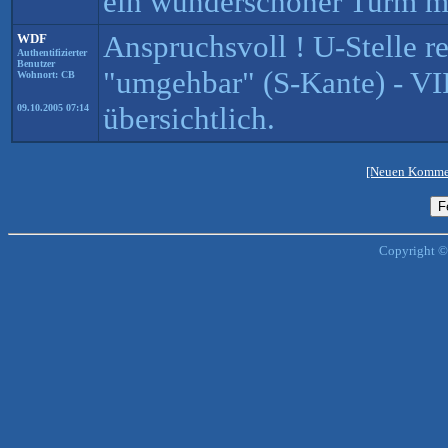
ein wunderschöner Turm mi
Anspruchsvoll ! U-Stelle 
WDF
Authentifizierter
Benutzer
"umgehbar" (S-Kante) - VII
Wohnort: CB
übersichtlich.
09.10.2005 07:14
[Neuen Kommen
Copyright ©