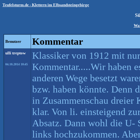
Teufelsturm.de - Klettern im Elbsandsteingebirge
S
Wal
Kommentar
Benutzer
Klassiker von 1912 mit nu
ulli treptow
Kommentar.....Wir haben e
04.10.2014 10:45
anderen Wege besetzt ware
bzw. haben könnte. Denn d
in Zusammenschau dreier Kl
klar. Von li. einsteigend z
Absatz. Dann wohl die U- 
links hochzukommen. Aber 