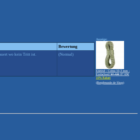
Anzeige:
Bewertung
ert wo kein Tritt ist.
(Normal)
Edelrid - Cobra 10,3 mm -
Einfachseil
97.43€
87.69€
10% Rabatt
(Bergfreunde.de Shop)