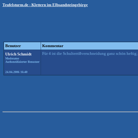
Teufelsturm.de - Klettern im Elbsandsteingebirge
Benutzer
Kommentar
Für 4 ist die Schulterrißverschneidung ganz schön heftig
Ulrich Schmidt
Moderator
Authentifizierter Benutzer
24.04.2006 16:40