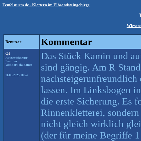
Teufelsturm.de - Klettern im Elbsandsteingebirge
Wiesenst
Kommentar
Benutzer
Das Stück Kamin und au
QJ
Authentifizierter
Benutzer
sind gängig. Am R Stand
Wohnort: da hamm
nachsteigerunfreundlich 
11.08.2025 10:54
lassen. Im Linksbogen i
die erste Sicherung. Es f
Rinnenkletterei, sondern
nicht gleich wirklich gle
(der für meine Begriffe 1 m