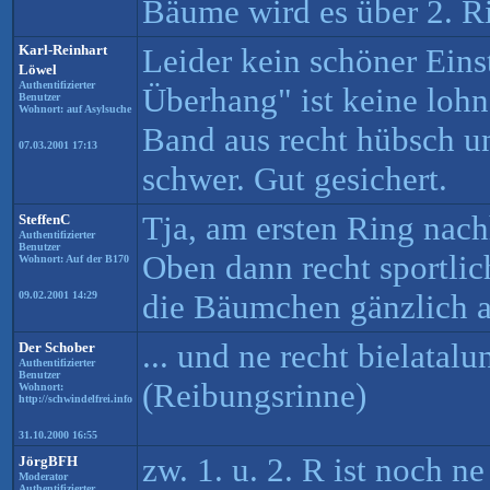
Bäume wird es über 2. R
Karl-Reinhart
Leider kein schöner Eins
Löwel
Authentifizierter
Überhang" ist keine loh
Benutzer
Wohnort: auf Asylsuche
Band aus recht hübsch u
07.03.2001 17:13
schwer. Gut gesichert.
Tja, am ersten Ring nachh
SteffenC
Authentifizierter
Benutzer
Oben dann recht sportlic
Wohnort: Auf der B170
die Bäumchen gänzlich au
09.02.2001 14:29
... und ne recht bielatalu
Der Schober
Authentifizierter
Benutzer
(Reibungsrinne)
Wohnort:
http://schwindelfrei.info
31.10.2000 16:55
zw. 1. u. 2. R ist noch ne
JörgBFH
Moderator
Authentifizierter