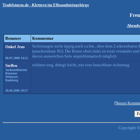
Teufelsturm.de - Klettern im Elbsandsteingebirge
Freu
Abend
Benutzer
Kommentar
Sicherungen nicht üppig,nach ca.6m , über dem 2.erkennbaren 
Onkel Jens
(unscheinbare SU). Die Rinne oben links ist total versandet un
davon ausweichen.Solo unproblematisch möglich
08.07.2008 14:52
schöner weg, drängt leicht, nur eine brauchbare sicherung
Steffen
Authentifizierter
Benutzer
Wohnort:
Radeberg
20.06.2006 10:57
[Neuen Kommen
Copyright ©