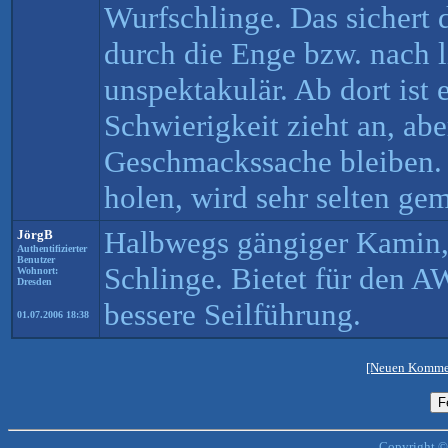
Wurfschlinge. Das sichert
durch die Enge bzw. nach l
unspektakulär. Ab dort ist
Schwierigkeit zieht an, aber
Geschmackssache bleiben.
holen, wird sehr selten ge
Halbwegs gängiger Kamin,
JörgB
Authentifizierter
Benutzer
Schlinge. Bietet für den 
Wohnort:
Dresden
bessere Seilführung.
01.07.2006 18:38
[Neuen Kommen
Copyright ©