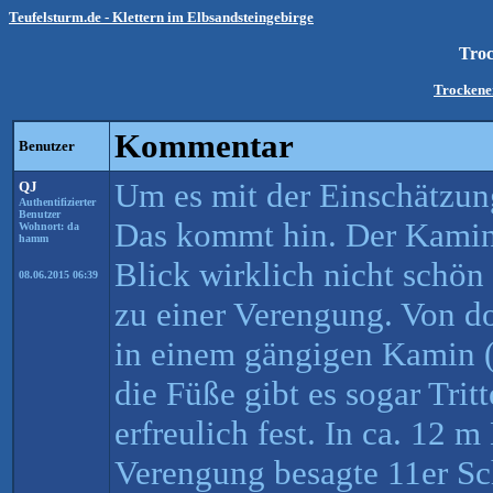
Teufelsturm.de - Klettern im Elbsandsteingebirge
Tro
Trockene
Kommentar
Benutzer
Um es mit der Einschätzung
QJ
Authentifizierter
Benutzer
Das kommt hin. Der Kamin 
Wohnort: da
hamm
Blick wirklich nicht schön 
08.06.2015 06:39
zu einer Verengung. Von d
in einem gängigen Kamin 
die Füße gibt es sogar Tritt
erfreulich fest. In ca. 12 
Verengung besagte 11er Sch