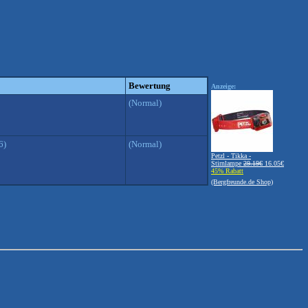
Bewertung
Anzeige:
(Normal)
6)
(Normal)
Petzl - Tikka -
Stirnlampe
29.19€
16.05€
45% Rabatt
(Bergfreunde.de Shop)