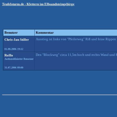
Teufelsturm.de - Klettern im Elbsandsteingebirge
Benutzer
Kommentar
Ausstieg ist links von "Pfeilerweg" Riß und feine Rippen 
Chris-Jan Stiller
01.08.2006 19:12
Den "Blockweg" circa 11,5m hoch und rechts Wand und Ri
RoHo
Authentifizierter Benutzer
31.07.2006 09:00