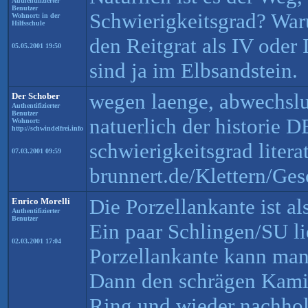
Authentifizierter
Benutzer
Schwierigkeitsgrad? Wa
Wohnort: in der
Hilfsschule
den Reitgrat als IV oder 
05.05.2001 19:50
sind ja im Elbsandstein.
wegen laenge, abwechslun
Der Schober
Authentifizierter
Benutzer
natuerlich der historie
Wohnort:
http://schwindelfrei.info
schwierigkeitsgrad litera
07.03.2001 09:59
brunnert.de/Klettern/Ges
Die Porzellankante ist als
Enrico Morelli
Authentifizierter
Benutzer
Ein paar Schlingen/SU li
02.03.2001 17:04
Porzellankante kann ma
Dann den schrägen Kami
Ring und wieder nachho