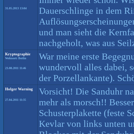
Dauerschlinge in dem Riß
31.05.2013 13:04
Auflösungserscheinungen 
und man sieht die Kernfa
nachgeholt, was aus Seil
War meine erste Begegnu
Kryptographie
Wohnort: Berlin
wundervoll alles dabei, s
23.08.2011 11:46
der Porzellankante). Sch
Vorsicht! Die Sanduhr na
Holger Warning
mehr als morsch!! Besser
27.04.2011 11:35
Schusterplakette (feste S
Kevlar von links unten u