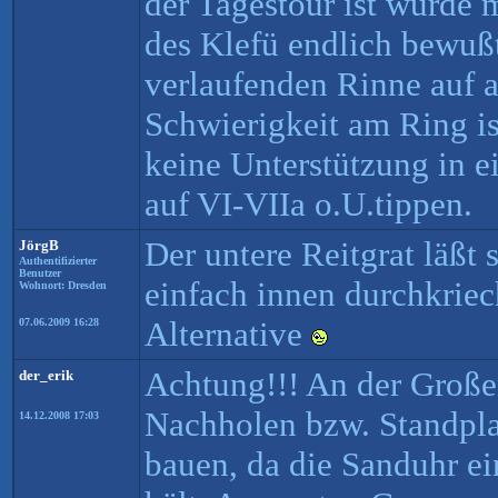
der Tagestour ist wurde 
des Klefü endlich bewußt
verlaufenden Rinne auf a
Schwierigkeit am Ring is
keine Unterstützung in e
auf VI-VIIa o.U.tippen.
Der untere Reitgrat läßt
JörgB
Authentifizierter
Benutzer
einfach innen durchkriech
Wohnort: Dresden
Alternative
07.06.2009 16:28
Achtung!!! An der Große
der_erik
Nachholen bzw. Standpla
14.12.2008 17:03
bauen, da die Sanduhr ei