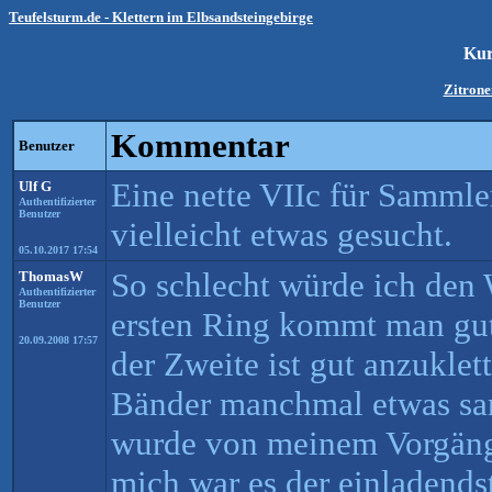
Teufelsturm.de - Klettern im Elbsandsteingebirge
Kur
Zitrone
Kommentar
Benutzer
Eine nette VIIc für Sammler
Ulf G
Authentifizierter
Benutzer
vielleicht etwas gesucht.
05.10.2017 17:54
So schlecht würde ich den
ThomasW
Authentifizierter
Benutzer
ersten Ring kommt man gut
20.09.2008 17:57
der Zweite ist gut anzuklet
Bänder manchmal etwas san
wurde von meinem Vorgänge
mich war es der einladends