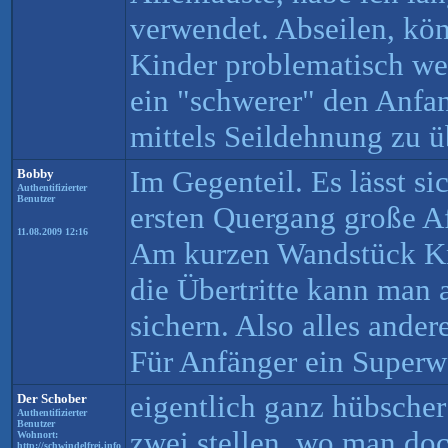
verwendet. Abseilen, kö
Kinder problematisch wer
ein "schwerer" den Anfa
mittels Seildehnung zu ü
Im Gegenteil. Es lässt si
Bobby
Authentifizierter
Benutzer
ersten Quergang große Af
11.08.2009 12:16
Am kurzen Wandstück Kn
die Übertritte kann man 
sichern. Also alles andere
Für Anfänger ein Superw
eigentlich ganz hübscher
Der Schober
Authentifizierter
Benutzer
zwei stellen, wo man doc
Wohnort:
http://schwindelfrei.info