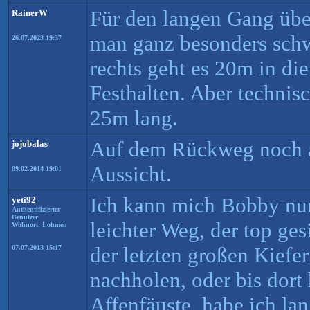
Für den langen Gang über
RainerW
man ganz besonders schw
26.07.2023 19:37
rechts geht es 20m in di
Festhalten. Aber technisc
25m lang.
Auf dem Rückweg noch 
jojobalas
Aussicht.
09.02.2014 19:01
Ich kann mich Bobby nur
yeti92
Authentifizierter
Benutzer
leichter Weg, der top ges
Wohnort: Lohmen
der letzten großen Kiefe
07.07.2013 15:17
nachholen, oder bis dort 
Affenfäuste, habe ich la