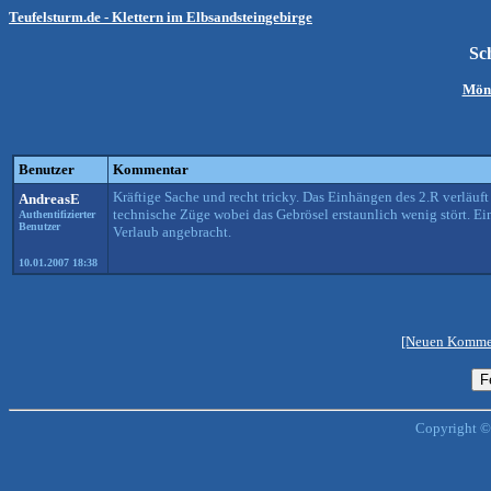
Teufelsturm.de - Klettern im Elbsandsteingebirge
Sc
Mön
Benutzer
Kommentar
Kräftige Sache und recht tricky. Das Einhängen des 2.R verläuf
AndreasE
technische Züge wobei das Gebrösel erstaunlich wenig stört. Ei
Authentifizierter
Benutzer
Verlaub angebracht.
10.01.2007 18:38
[Neuen Kommen
Copyright ©