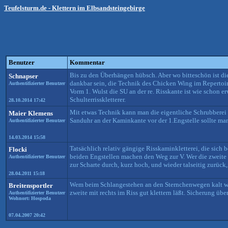
Teufelsturm.de - Klettern im Elbsandsteingebirge
Benutzer
Kommentar
Bis zu den Überhängen hübsch. Aber wo bitteschön ist d
Schnapser
dankbar sein, die Technik des Chicken Wing im Repertoir
Authentifizierter Benutzer
Vorm 1. Wulst die SU an der re. Risskante ist wie schon e
Schulterrisskletterer.
28.10.2014 17:42
Mit etwas Technik kann man die eigentliche Schrubberei 
Maier Klemens
Sanduhr an der Kaminkante vor der 1.Engstelle sollte man
Authentifizierter Benutzer
14.03.2014 15:58
Tatsächlich relativ gängige Risskaminkletterei, die sich 
Flocki
beiden Engstellen machen den Weg zur V. Wer die zweite 
Authentifizierter Benutzer
zur Scharte durch, kurz hoch, und wieder talseitig zurück
28.04.2011 15:18
Wem beim Schlangestehen an den Sternchenwegen kalt wird
Breitensportler
zweite mit rechts im Riss gut klettern läßt. Sicherung über
Authentifizierter Benutzer
Wohnort: Hospoda
07.04.2007 20:42