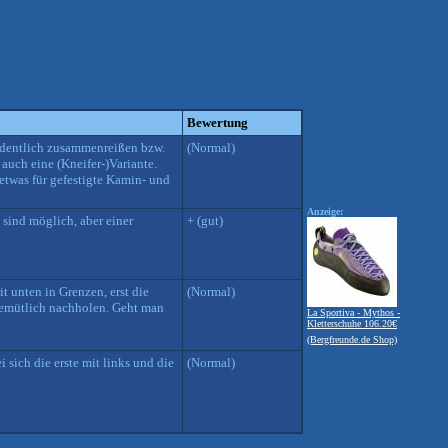
Bewertung
rdentlich zusammenreißen bzw.
(Normal)
auch eine (Kneifer-)Variante.
 etwas für gefestigte Kamin- und
Anzeige:
sind möglich, aber einer
+ (gut)
t unten in Grenzen, erst die
(Normal)
 gemütlich nachholen. Geht man
La Sportiva - Mythos -
Kletterschuhe 106.20€
(Bergfreunde.de Shop)
ich die erste mit links und die
(Normal)