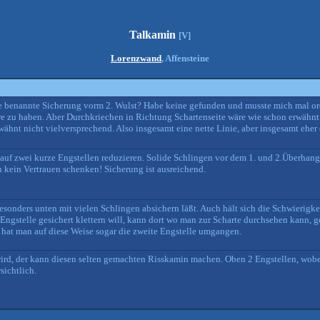
Talkamin
[V]
Lorenzwand
, Affensteine
ie benannte Sicherung vorm 2. Wulst? Habe keine gefunden und musste mich mal o
e zu haben. Aber Durchkriechen in Richtung Schartenseite wäre wie schon erwähnt 
rwähnt nicht vielversprechend. Also insgesamt eine nette Linie, aber insgesamt eher
auf zwei kurze Engstellen reduzieren. Solide Schlingen vor dem 1. und 2.Überhang 
 kein Vertrauen schenken! Sicherung ist ausreichend.
besonders unten mit vielen Schlingen absichern läßt. Auch hält sich die Schwierigkei
Engstelle gesichert klettern will, kann dort wo man zur Scharte durchsehen kann,
, hat man auf diese Weise sogar die zweite Engstelle umgangen.
, der kann diesen selten gemachten Risskamin machen. Oben 2 Engstellen, wobei s
sichtlich.