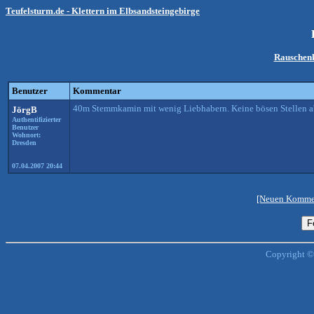
Teufelsturm.de - Klettern im Elbsandsteingebirge
Rauschen
Benutzer
Kommentar
40m Stemmkamin mit wenig Liebhabern. Keine bösen Stellen ab
JörgB
Authentifizierter
Benutzer
Wohnort:
Dresden
07.04.2007 20:44
[Neuen Kommen
Copyright ©