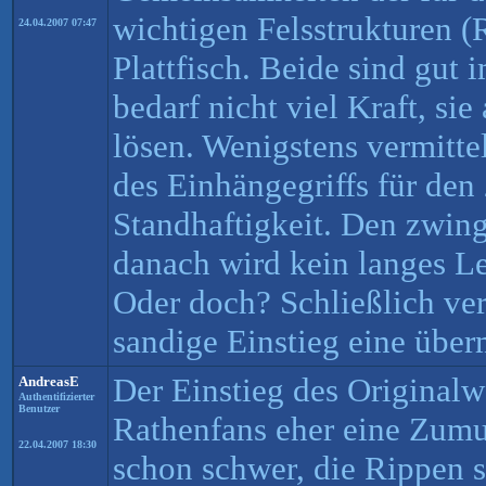
wichtigen Felsstrukturen 
24.04.2007 07:47
Plattfisch. Beide sind gut 
bedarf nicht viel Kraft, si
lösen. Wenigstens vermitte
des Einhängegriffs für den
Standhaftigkeit. Den zwin
danach wird kein langes L
Oder doch? Schließlich ver
sandige Einstieg eine übe
Der Einstieg des Originalwe
AndreasE
Authentifizierter
Benutzer
Rathenfans eher eine Zumu
22.04.2007 18:30
schon schwer, die Rippen 