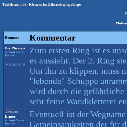
Teufelsturm.de - Klettern im Elbsandsteingebirge
Platten
Kommentar
Benutzer
Zum ersten Ring ist es uns
Der Physiker
Authentifizierter
Benutzer
es aussieht. Der 2. Ring st
09.10.2017 21:38
Um ihn zu klippen, muss 
"lebende" Schuppe anramm
wird durch die gefährliche
sehr feine Wandkletterei en
Thomas
Eventuell ist der Wegname 
Ermer
Authentifizierter
Gemeinsamkeiten der für 
Benutzer