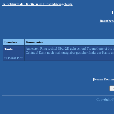
Teufelsturm.de - Klettern im Elbsandsteingebirge
I
Rauschens
Benutzer
Kommentar
Am ersten Ring rechts! Über 2R geht schon! Traumkletterei bis i
Taubi
Gelände! Dann noch mal mutig aber gesichert links zur Kante u
21.05.2007 19:32
[Neuen Kommen
Copyright ©