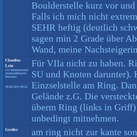
Boulderstelle kurz vor un
Falls ich mich nicht extrem
SEHR heftig (deutlich schw
sagen min 2 Grade über A
Wand, meine Nachsteigerin
Claudius
Für VIIa nicht zu haben. R
Lein
Co-Administrator
SU und Knoten darunter). 
Authentifizierter
Benutzer
Einzselstelle am Ring. Dan
28.08.2012 09:24
Gelände z.G. Die versteck
überm Ring (links in Griff)
unbedingt mitnehmen.
am ring nicht zur kante son
Großer