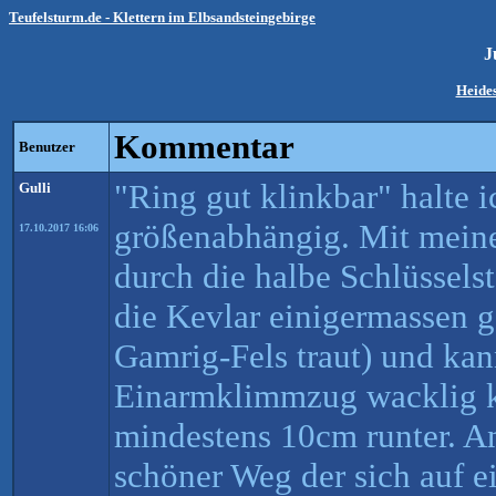
Teufelsturm.de - Klettern im Elbsandsteingebirge
J
Heides
Kommentar
Benutzer
"Ring gut klinkbar" halte i
Gulli
größenabhängig. Mit mein
17.10.2017 16:06
durch die halbe Schlüssels
die Kevlar einigermassen 
Gamrig-Fels traut) und ka
Einarmklimmzug wacklig k
mindestens 10cm runter. A
schöner Weg der sich auf e