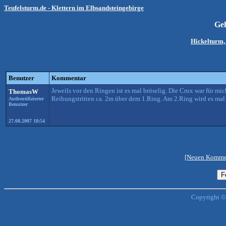
Teufelsturm.de - Klettern im Elbsandsteingebirge
Ge
Hickelturm,
Benutzer
Kommentar
Jeweils vor den Ringen ist es mal bröselig. Die Crux war für m
ThomasW
Reibungstritten ca. 2m über dem 1.Ring. Am 2.Ring wird es mal 
Authentifizierter
Benutzer
27.08.2007 18:54
[Neuen Kommen
Copyright ©