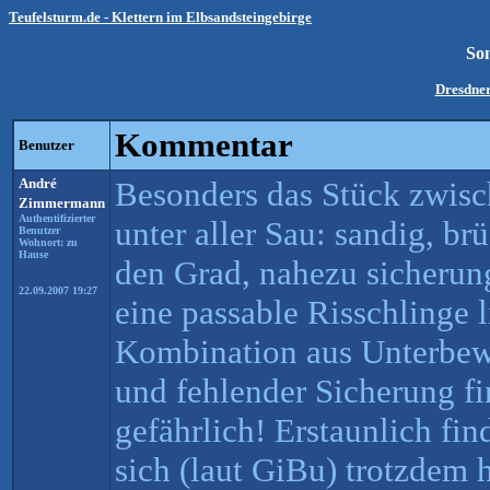
Teufelsturm.de - Klettern im Elbsandsteingebirge
So
Dresdne
Kommentar
Benutzer
André
Besonders das Stück zwisc
Zimmermann
Authentifizierter
unter aller Sau: sandig, br
Benutzer
Wohnort: zu
Hause
den Grad, nahezu sicherun
22.09.2007 19:27
eine passable Risschlinge 
Kombination aus Unterbew
und fehlender Sicherung f
gefährlich! Erstaunlich fin
sich (laut GiBu) trotzdem 