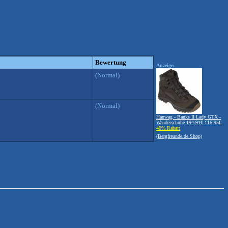
Bewertung
Anzeige:
(Normal)
(Normal)
Hanwag - Banks II Lady GTX -
Wanderschuhe
194.91€
116.95€
40% Rabatt
(Bergfreunde.de Shop)