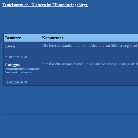
Teufelsturm.de - Klettern im Elbsandsteingebirge
Benutzer
Kommentar
Die letzten Kaminmeter zum Absatz vom Südostweg sind
Ewen
25.01.2026 18:46
Für II recht anspruchsvoll, oben im Westwegausstieg am b
flueggus
Authentifizierter Benutzer
Wohnort: darheeme
13.05.2008 09:37