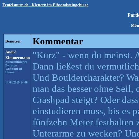
Teufelsturm.de - Klettern im Elbsandsteingebirge
Parti
Mön
Kommentar
Benutzer
André
"Kurz" - wenn du meinst. A
Zimmermann
Authentifizierter
Dann ließest du vermutlic
Benutzer
Wohnort: zu
Hause
Und Bouldercharakter? Was 
14.04.2019 14:08
man das besser ohne Seil,
Crashpad steigt? Oder dass
einstudieren muss, bis es p
fünfzehn Meter festhalten
Unterarme zu wecken? Und