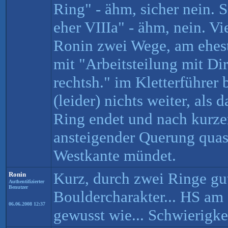
Ring" - ähm, sicher nein. 
eher VIIIa" - ähm, nein. Vi
Ronin zwei Wege, am eheste
mit "Arbeitsteilung mit Di
rechtsh." im Kletterführer 
(leider) nichts weiter, als 
Ring endet und nach kurze
ansteigender Querung quasi
Westkante mündet.
Kurz, durch zwei Ringe gut
Ronin
Authentifizierter
Benutzer
Bouldercharakter... HS am 
06.06.2008 12:37
gewusst wie... Schwierigkei