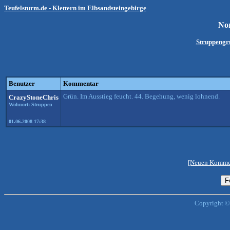
Teufelsturm.de - Klettern im Elbsandsteingebirge
No
Struppengr
Benutzer
Kommentar
Grün. Im Ausstieg feucht. 44. Begehung, wenig lohnend.
CrazyStoneChris
Wohnort: Struppen
01.06.2008 17:38
[Neuen Kommen
Copyright ©