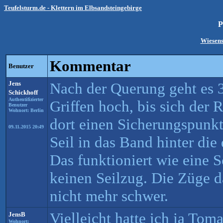
Teufelsturm.de - Klettern im Elbsandsteingebirge
P
Wiesenst
Kommentar
Benutzer
Jens
Nach der Querung geht es 
Schickhoff
Authentifizierter
Griffen hoch, bis sich der 
Benutzer
Wohnort: Berlin
dort einen Sicherungspunkt
09.11.2015 20:49
Seil in das Band hinter die 
Das funktioniert wie eine 
keinen Seilzug. Die Züge d
nicht mehr schwer.
Vielleicht hatte ich ja Tom
JensB
Wohnort: