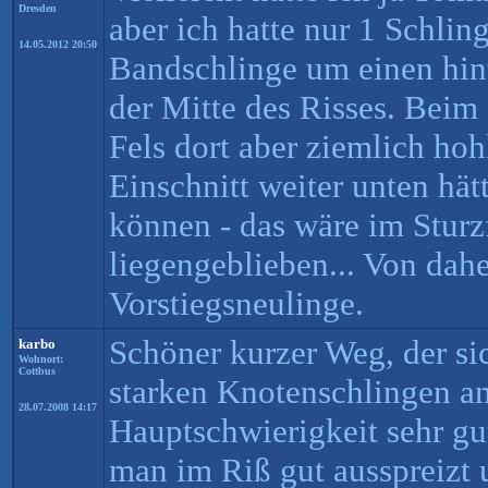
Dresden
aber ich hatte nur 1 Schlin
14.05.2012 20:50
Bandschlinge um einen hin
der Mitte des Risses. Beim 
Fels dort aber ziemlich ho
Einschnitt weiter unten hä
können - das wäre im Sturzf
liegengeblieben... Von dahe
Vorstiegsneulinge.
Schöner kurzer Weg, der si
karbo
Wohnort:
Cottbus
starken Knotenschlingen an
28.07.2008 14:17
Hauptschwierigkeit sehr gu
man im Riß gut ausspreizt 