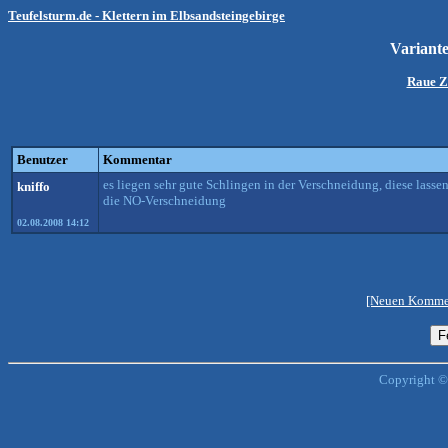
Teufelsturm.de - Klettern im Elbsandsteingebirge
Variant
Raue Z
Benutzer
Kommentar
es liegen sehr gute Schlingen in der Verschneidung, diese lassen
kniffo
die NO-Verschneidung
02.08.2008 14:12
[Neuen Kommen
Copyright ©