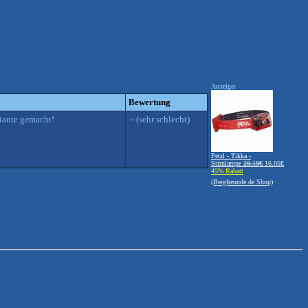
Anzeige:
Bewertung
riante gemacht!
-- (sehr schlecht)
Petzl - Tikka -
Stirnlampe
29.19€
16.05€
45% Rabatt
(Bergfreunde.de Shop)