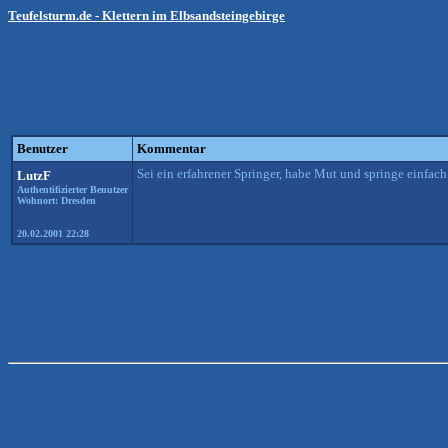
Teufelsturm.de - Klettern im Elbsandsteingebirge
Benutzer
Kommentar
Sei ein erfahrener Springer, habe Mut und springe einfac
LutzF
Authentifizierter Benutzer
Wohnort: Dresden
20.02.2001 22:28