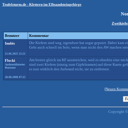
Teufelsturm.de - Klettern im Elbsandsteingebirge
Nor
Zweikief
Benutzer
Kommentar
Die Kiefern sind weg, irgendwer hat sogar geputzt. Dabei kam ei
Inubis
Geht auch schnell im Solo, wenn man nicht den AW machen möc
21.06.2025 21:21
Am besten gleich im KF ausstreichen, weil es ohnehin eine mic
Flocki
sind zwei Kiefern (sinnig zum Gipfelnamen) auf diese Kante gef
Authentifizierter
Benutzer
es nun wirklich den Aufwand nicht, sie zu entfernen.
28.08.2008 07:15
[Neuen Kommen
Copyright ©