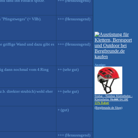
nd fand ihn einfach spitze.
+++ (Herausragend)
s "Pfingstweges" (= VIIb).
+++ (Herausragend)
he griffige Wand und dazu gibt es
+++ (Herausragend)
Anzeige:
fflig dann nochmal vom 4.Ring
++ (sehr gut)
.b. direkter strubich) wohl eher
++ (sehr gut)
Stubai - Nimbus Kletterhelm -
Kletterhelm
75.98€
64.58€
15% Rabatt
(Bergfreunde.de Shop)
+ (gut)
+++ (Herausragend)