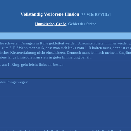
Vollständig Verlorene Illusion
[** VIIc RP VIIIa]
Hunskirche, Große
, Gebiet der Steine
schweren Passagen in Ruhe geklettert werden. Ansonsten bieten immer wieder g
1. zum 2. R.! Wenn man weiß, dass man sich links vom 1. R halten muss, dann ist
sisches Klettererfahrung nicht einschätzen. Dennoch muss ich nach meinem Empfin
höne lange Linie, die man stets in guter Erinnerung behält.
am 1. Ring, geht leicht links am besten.
 des Pfingstweges!