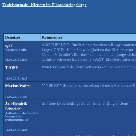
Teufelsturm.de - Klettern im Elbsandsteingebirge
Benutzer
Kommentar
ABSICHERUNG: Durch die vorhandenen Ringe können die 
tg87
Legen. CRUX: Klare Schwierigkeit ist das Klettern vom 
Wohnort: Berlin
Ob nun VIIb oder VIIIa, das kann meine noch junge säch
definitiv schwerer ist, als ohne. FAZIT: Eine besonders sc
31.05.2015 20:46
Wunderschöne VIIc, Hauptschwierigkeit meines Erachtens 
TJOPE
18.04.2015 18:19
**VIIb RP VIIc, denn Schlüsselzug ist nach wie vor am R
Markus Walter
10.06.2011 21:56
Jan-Hendrik
sinnfreie Dauerschlinge 30 cm. unter 3. Ring entfernt.
Schneider
Authentifizierter Benutzer
Wohnort: kc-
geruchsneutral.de
14.04.2010 15:49