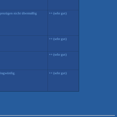
ängenzügen nicht übermäßig
++ (sehr gut)
++ (sehr gut)
++ (sehr gut)
fragwürdig.
++ (sehr gut)