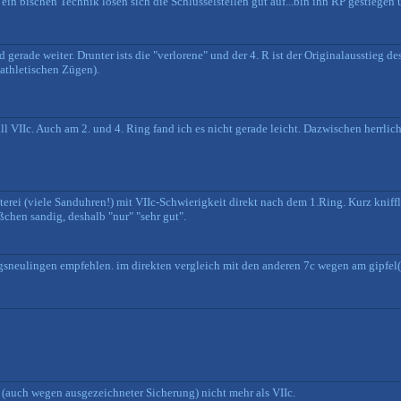
in bischen Technik lösen sich die Schlüsselstellen gut auf...bin ihn RP gestiegen u
 gerade weiter. Drunter ists die "verlorene" und der 4. R ist der Originalausstieg de
 athletischen Zügen).
l VIIc. Auch am 2. und 4. Ring fand ich es nicht gerade leicht. Dazwischen herrlic
tterei (viele Sanduhren!) mit VIIc-Schwierigkeit direkt nach dem 1.Ring. Kurz kni
bißchen sandig, deshalb "nur" "sehr gut".
gsneulingen empfehlen. im direkten vergleich mit den anderen 7c wegen am gipfel(z
(auch wegen ausgezeichneter Sicherung) nicht mehr als VIIc.