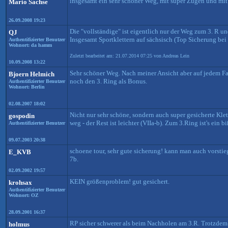
insgesamt ein sehr schöner Weg, mit super Zügen und mit e
Mario Sachse
26.09.2008 19:23
Die "vollständige" ist eigentlich nur der Weg zum 3. R und
QJ
Insgesamt Sportklettern auf sächsisch (Top Sicherung bei
Authentifizierter Benutzer
Wohnort: da hamm
Zuletzt bearbeitet am: 21.07.2014 07:25 von Andreas Lein
10.09.2008 13:22
Sehr schöner Weg. Nach meiner Ansicht aber auf jedem Fal
Bjoern Helmich
noch den 3. Ring als Bonus.
Authentifizierter Benutzer
Wohnort: Berlin
02.08.2007 18:02
Nicht nur sehr schöne, sondern auch super gesicherte Kle
gospodin
weg - der Rest ist leichter (VIIa-b). Zum 3.Ring ist's ein 
Authentifizierter Benutzer
09.07.2003 20:38
schoene tour, sehr gute sicherung! kann man auch vorstie
E_KVB
7b.
02.09.2002 19:57
KEIN größenproblem! gut gesichert.
krohsax
Authentifizierter Benutzer
Wohnort: OZ
28.09.2001 16:37
RP sicher schwerer als beim Nachholen am 3.R. Trotzdem 
holmus