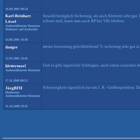
16.09.2001 08:54
Karl-Reinhart
Sowohl bezüglich Sicherung, als auch Kletterei sehr gut
schwer sind, kann man auch RP bei VIIc bleiben.
Löwel
Authentifizierter Benutzer
Wohnort: auf Asylsuche
14.06.2001 16:36
meine bewertung gleichbleibend 7c sicherung sehr gut sch
danger
22.03.2001 14:45
Und es gibt superviele Schlingen, auch unten zwischen d
klettermaxl
Authentifizierter Benutzer
17.11.2000 08:53
Schwierigkeit eigentlich nur am 1. R - Größenproblem. D
JörgBFH
Moderator
Authentifizierter Benutzer
31.10.2000 19:35