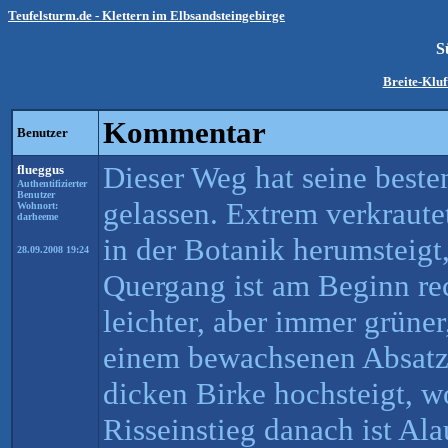
Teufelsturm.de - Klettern im Elbsandsteingebirge
S
Breite-Klu
Kommentar
Benutzer
Dieser Weg hat seine besten
flueggus
Authentifizierter
Benutzer
gelassen. Extrem verkraute
Wohnort:
darheeme
in der Botanik herumsteigt
28.09.2008 19:24
Quergang ist am Beginn rec
leichter, aber immer grüner
einem bewachsenen Absatz
dicken Birke hochsteigt, 
Risseinstieg danach ist Al