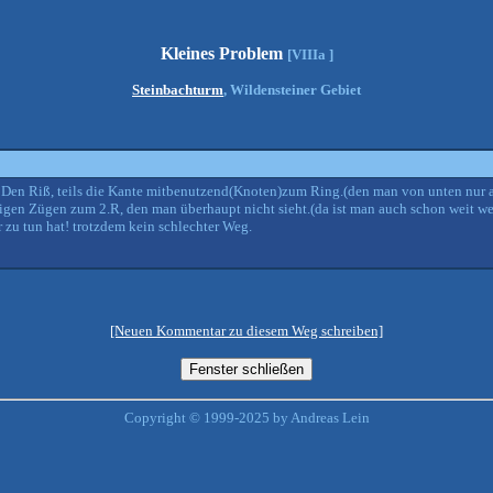
Kleines Problem
[VIIIa ]
Steinbachturm
, Wildensteiner Gebiet
Den Riß, teils die Kante mitbenutzend(Knoten)zum Ring.(den man von unten nur a
igen Zügen zum 2.R, den man überhaupt nicht sieht.(da ist man auch schon weit w
 zu tun hat! trotzdem kein schlechter Weg.
[Neuen Kommentar zu diesem Weg schreiben]
Copyright © 1999-2025 by Andreas Lein