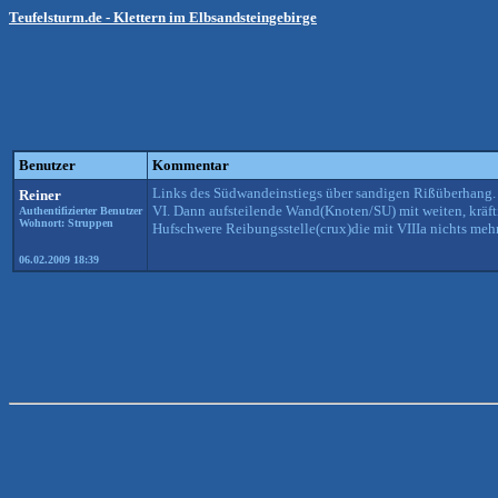
Teufelsturm.de - Klettern im Elbsandsteingebirge
Benutzer
Kommentar
Links des Südwandeinstiegs über sandigen Rißüberhang. 
Reiner
VI. Dann aufsteilende Wand(Knoten/SU) mit weiten, kräft
Authentifizierter Benutzer
Wohnort: Struppen
Hufschwere Reibungsstelle(crux)die mit VIIIa nichts mehr
06.02.2009 18:39