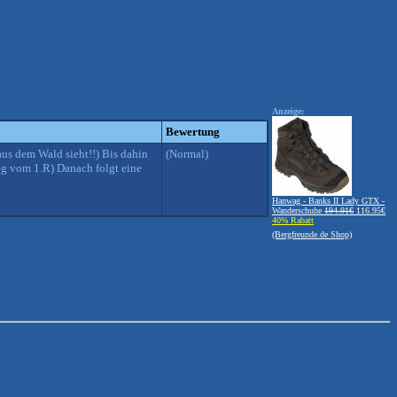
Anzeige:
Bewertung
us dem Wald sieht!!) Bis dahin
(Normal)
eg vom 1.R) Danach folgt eine
Hanwag - Banks II Lady GTX -
Wanderschuhe
194.91€
116.95€
40% Rabatt
(Bergfreunde.de Shop)