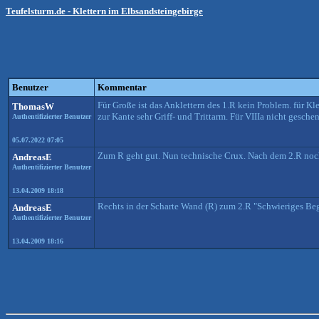
Teufelsturm.de - Klettern im Elbsandsteingebirge
Benutzer
Kommentar
Für Große ist das Anklettern des 1.R kein Problem. für K
ThomasW
zur Kante sehr Griff- und Trittarm. Für VIIIa nicht geschen
Authentifizierter Benutzer
05.07.2022 07:05
Zum R geht gut. Nun technische Crux. Nach dem 2.R noch 
AndreasE
Authentifizierter Benutzer
13.04.2009 18:18
Rechts in der Scharte Wand (R) zum 2.R "Schwieriges Beg
AndreasE
Authentifizierter Benutzer
13.04.2009 18:16