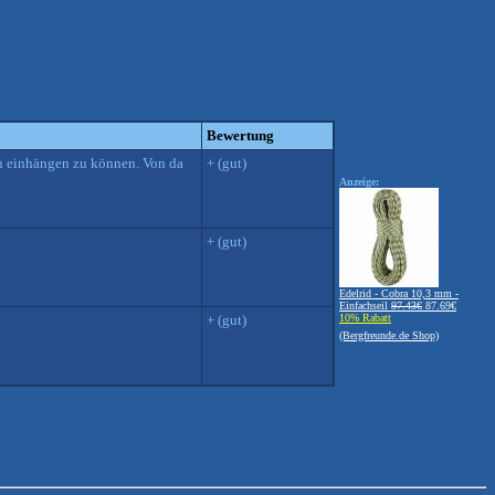
Bewertung
ihn einhängen zu können. Von da
+ (gut)
Anzeige:
+ (gut)
Edelrid - Cobra 10,3 mm -
Einfachseil
97.43€
87.69€
+ (gut)
10% Rabatt
(Bergfreunde.de Shop)