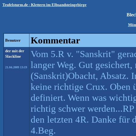
Teufelsturm.de - Klettern im Elbsandsteingebirge
Ble
Mön
Kommentar
Benutzer
der mit der
Vom 5.R v. "Sanskrit" ger
Slackline
langer Weg. Gut gesichert,
21.04.2009 13:19
(Sanskrit)Obacht, Absatz. 
keine richtige Crux. Oben 
definiert. Wenn was wichti
richtig schwer werden...RP
den letzten 4R. Danke für d
4.Beg.