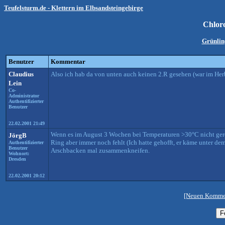
Teufelsturm.de - Klettern im Elbsandsteingebirge
Chlor
Grünlin
Benutzer
Kommentar
Claudius
Also ich hab da von unten auch keinen 2.R gesehen (war im Herb
Lein
Co-
Administrator
Authentifizierter
Benutzer
22.02.2001 21:49
Wenn es im August 3 Wochen bei Temperaturen >30°C nicht gere
JörgB
Ring aber immer noch fehlt (Ich hatte gehofft, er käme unter 
Authentifizierter
Benutzer
Arschbacken mal zusammenkneifen.
Wohnort:
Dresden
22.02.2001 20:12
[Neuen Kommen