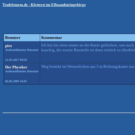
Teufelsturm.de - Klettern im Elbsandsteingebirge
Benutzer
Kommentar
Ich bin bis oben immer an der Kante geblieben, was auch 
piez
knackig, die zweite Baustelle ist dann einfach zu überklet
Authentifizierter Benutzer
21.05.2017 09:50
Weg besteht im Wesentlichen aus 3 m Reibungskante nach
Der Physiker
Authentifizierter Benutzer
06.06.2009 16:05