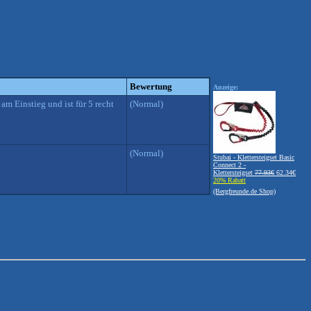
Bewertung
Anzeige:
m Einstieg und ist für 5 recht
(Normal)
(Normal)
Stubai - Klettersteigset Basic
Connect 2 -
Klettersteigset
77.93€
62.34€
20% Rabatt
(Bergfreunde.de Shop)