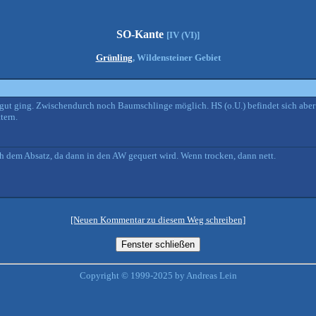
SO-Kante
[IV (VI)]
Grünling
, Wildensteiner Gebiet
gut ging. Zwischendurch noch Baumschlinge möglich. HS (o.U.) befindet sich aber a
tern.
 dem Absatz, da dann in den AW gequert wird. Wenn trocken, dann nett.
[Neuen Kommentar zu diesem Weg schreiben]
Copyright © 1999-2025 by Andreas Lein