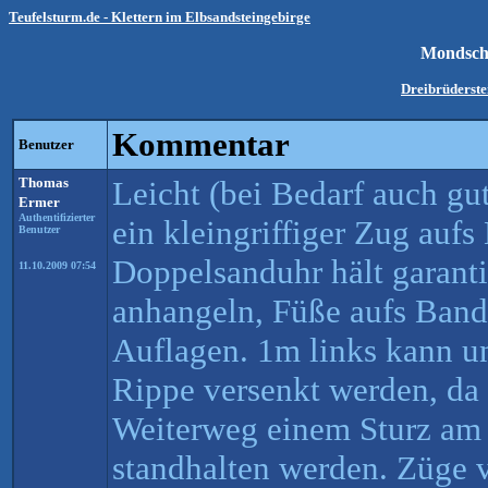
Teufelsturm.de - Klettern im Elbsandsteingebirge
Mondsch
Dreibrüderste
Kommentar
Benutzer
Thomas
Leicht (bei Bedarf auch g
Ermer
Authentifizierter
ein kleingriffiger Zug aufs
Benutzer
Doppelsanduhr hält garanti
11.10.2009 07:54
anhangeln, Füße aufs Band
Auflagen. 1m links kann und
Rippe versenkt werden, da
Weiterweg einem Sturz am 
standhalten werden. Züge v