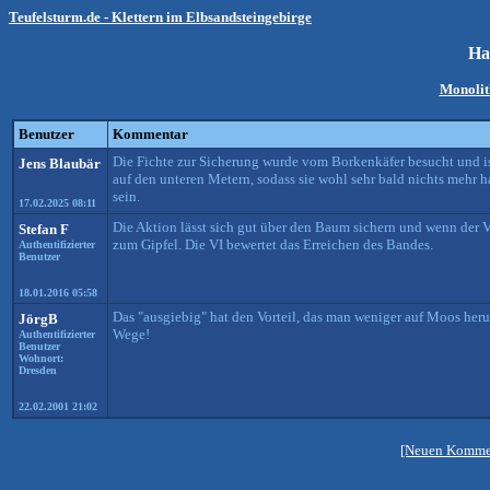
Teufelsturm.de - Klettern im Elbsandsteingebirge
Ha
Monolit
Benutzer
Kommentar
Die Fichte zur Sicherung wurde vom Borkenkäfer besucht und ist 
Jens Blaubär
auf den unteren Metern, sodass sie wohl sehr bald nichts mehr 
sein.
17.02.2025 08:11
Die Aktion lässt sich gut über den Baum sichern und wenn der V
Stefan F
zum Gipfel. Die VI bewertet das Erreichen des Bandes.
Authentifizierter
Benutzer
18.01.2016 05:58
Das "ausgiebig" hat den Vorteil, das man weniger auf Moos heru
JörgB
Wege!
Authentifizierter
Benutzer
Wohnort:
Dresden
22.02.2001 21:02
[Neuen Kommen