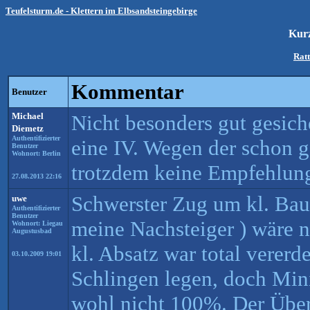
Teufelsturm.de - Klettern im Elbsandsteingebirge
Kur
Ratt
Kommentar
Benutzer
Michael
Nicht besonders gut gesich
Diemetz
Authentifizierter
eine IV. Wegen der schon g
Benutzer
Wohnort: Berlin
trotzdem keine Empfehlung
27.08.2013 22:16
Schwerster Zug um kl. Bauc
uwe
Authentifizierter
Benutzer
meine Nachsteiger ) wäre n
Wohnort: Liegau
Augustusbad
kl. Absatz war total vererd
03.10.2009 19:01
Schlingen legen, doch Min
wohl nicht 100%. Der Über