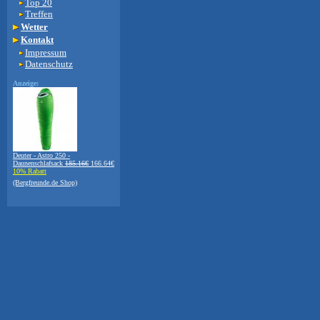
Top 20
Treffen
Wetter
Kontakt
Impressum
Datenschutz
Anzeige:
Deuter - Astro 250 -
Daunenschlafsack
185.16€
166.64€
10% Rabatt
(Bergfreunde.de Shop)