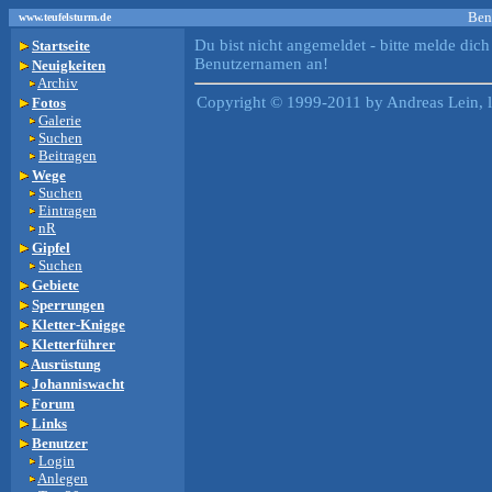
Ben
www.teufelsturm.de
Du bist nicht angemeldet - bitte melde dich
Startseite
Benutzernamen an!
Neuigkeiten
Archiv
Copyright © 1999-2011 by Andreas Lein, 
Fotos
Galerie
Suchen
Beitragen
Wege
Suchen
Eintragen
nR
Gipfel
Suchen
Gebiete
Sperrungen
Kletter-Knigge
Kletterführer
Ausrüstung
Johanniswacht
Forum
Links
Benutzer
Login
Anlegen