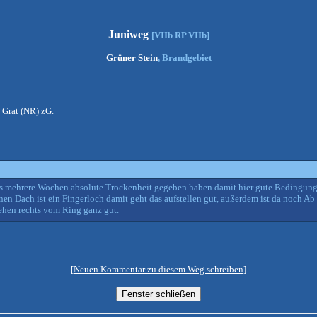
Juniweg
[VIIb RP VIIb]
Grüner Stein
, Brandgebiet
 Grat (NR) zG.
uss mehrere Wochen absolute Trockenheit gegeben haben damit hier gute Bedingun
inen Dach ist ein Fingerloch damit geht das aufstellen gut, außerdem ist da noch 
hen rechts vom Ring ganz gut.
[Neuen Kommentar zu diesem Weg schreiben]