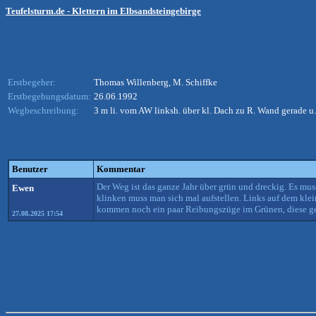
Teufelsturm.de - Klettern im Elbsandsteingebirge
Erstbegeher:
Thomas Willenberg, M. Schiffke
Erstbegehungsdatum:
26.06.1992
Wegbeschreibung:
3 m li. vom AW linksh. über kl. Dach zu R. Wand gerade u.
Benutzer
Kommentar
Der Weg ist das ganze Jahr über grün und dreckig. Es m
Ewen
klinken muss man sich mal aufstellen. Links auf dem kle
kommen noch ein paar Reibungszüge im Grünen, diese ge
27.08.2025 17:54