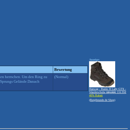
Anzeige:
Bewertung
gen herrschen. Um den Ring zu
(Normal)
Ab Sprungs Gelände.Danach
Hanwag - Banks II Lady GTX -
Wanderschuhe
194.91€
116.95€
40% Rabatt
(Bergfreunde.de Shop)