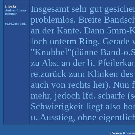
Insgesamt sehr gut gesiche
Flocki
Authentifizierter
Benutzer
problemlos. Breite Bandschl
02.09.2001 08:11
an der Kante. Dann 5mm-Ke
loch unterm Ring. Gerade 
"Knubbel"(dünne Band-o.Se
zu Abs. an der li. Pfeilerk
re.zurück zum Klinken des 
auch von rechts her). Nun 
mehr, jedoch lfd. scharfe (s
Schwierigkeit liegt also 
u. Ausstieg, ohne eigentlic
[Neuen Kommen