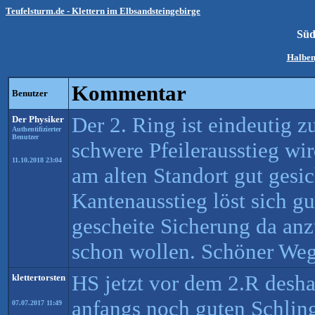
Teufelsturm.de - Klettern im Elbsandsteingebirge
Süd
Halben
Kommentar
Benutzer
Der 2. Ring ist eindeutig z
Der Physiker
Authentifizierter
Benutzer
schwere Pfeilerausstieg w
11.10.2018 23:04
am alten Standort gut gesic
Kantenausstieg löst sich gu
gescheite Sicherung da an
schon wollen. Schöner We
HS jetzt vor dem 2.R deshal
klettertorsten
anfangs noch guten Schling
07.07.2017 11:49