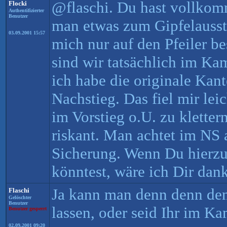
@flaschi. Du hast vollkom
Flocki
Authentifizierter
Benutzer
man etwas zum Gipfelaussti
03.09.2001 15:57
mich nur auf den Pfeiler b
sind wir tatsächlich im Ka
ich habe die originale Kan
Nachstieg. Das fiel mir leic
im Vorstieg o.U. zu kletter
riskant. Man achtet im NS 
Sicherung. Wenn Du hierzu
könntest, wäre ich Dir dank
Ja kann man denn denn de
Flaschi
Gelöschter
Benutzer
lassen, oder seid Ihr im K
Benutzer gesperrt
02.09.2001 09:20